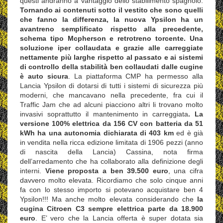
questi andranno a vantaggio dello stabilimento spagnolo.
Tornando ai contenuti sotto il vestito che sono quelli
che fanno la differenza, la nuova Ypsilon ha un
avantreno semplificato rispetto alla precedente,
schema tipo Mcpherson e retrotreno torcente. Una
soluzione iper collaudata e grazie alle carreggiate
nettamente più larghe rispetto al passato e ai sistemi
di controllo della stabilità ben collaudati dalle cugine
è auto sicura
. La piattaforma CMP ha permesso alla
Lancia Ypsilon di dotarsi di tutti i sistemi di sicurezza più
moderni, che mancavano nella precedente, fra cui il
Traffic Jam che ad alcuni piacciono altri li trovano molto
invasivi soprattutto il mantenimento in carreggiata
. La
versione 100% elettrica da 156 CV con batteria da 51
kWh ha una autonomia dichiarata di 403 km
ed è già
in vendita nella ricca edizione limitata di 1906 pezzi (anno
di nascita della Lancia) Cassina, nota firma
dell’arredamento che ha collaborato alla definizione degli
interni.
Viene proposta a ben 39.500 euro
, una cifra
davvero molto elevata. Ricordiamo che solo cinque anni
fa con lo stesso importo si potevano acquistare ben 4
Ypsilon!!! Ma anche molto elevata considerando che
la
cugina Citroen C3 sempre elettrica parte da 18.900
euro
. E’ vero che la Lancia offerta è super dotata sia