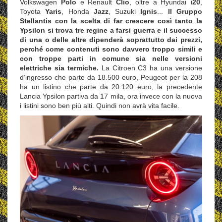
Volkswagen
Polo
e Renault
Clio
, oltre a Hyundai
i20
,
Toyota
Yaris
, Honda
Jazz
, Suzuki
Ignis
...
Il Gruppo
Stellantis con la scelta di far crescere così tanto la
Ypsilon si trova tre regine a farsi guerra e il successo
di una o delle altre dipenderà soprattutto dai prezzi,
perché come contenuti sono davvero troppo simili e
con troppe parti in comune sia nelle versioni
elettriche sia termiche.
La Citroen C3 ha una versione
d’ingresso che parte da 18.500 euro, Peugeot per la 208
ha un listino che parte da 20.120 euro, la precedente
Lancia Ypsilon partiva da 17 mila, ora invece con la nuova
i listini sono ben più alti. Quindi non avrà vita facile.