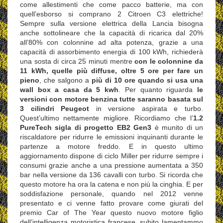
come allestimenti che come pacco batterie, ma con
quell’esborso si comprano 2 Citroen C3 elettriche!
Sempre sulla versione elettrica della Lancia bisogna
anche sottolineare che la capacità di ricarica dal 20%
all’80% con colonnine ad alta potenza, grazie a una
capacità di assorbimento energia di 100 kWh, richiederà
una sosta di circa 25 minuti mentre
con le colonnine da
11 kWh, quelle più diffuse, oltre 5 ore per fare un
pieno
, che salgono a
più di 10 ore quando si usa una
wall box a casa da 5 kwh
. Per quanto riguarda
le
versioni con motore benzina tutte saranno basata sul
3 cilindri Peugeot
in versione aspirata e turbo.
Quest’ultimo nettamente migliore. Ricordiamo che l’
1.2
PureTech sigla di progetto EB2 Gen3
è munito di un
riscaldatore per ridurre le emissioni inquinanti durante le
partenze a motore freddo. E in questo ultimo
aggiornamento dispone di ciclo Miller per ridurre sempre i
consumi grazie anche a una pressione aumentata a 350
bar nella versione da 136 cavalli con turbo. Si ricorda che
questo motore ha ora la catena e non più la cinghia. E per
soddisfazione personale, quando nel 2012 venne
presentato e ci venne fatto provare come giurati del
premio Car of The Year questo nuovo motore figlio
dell’intelligenza motoristica francese, subito lamentammo