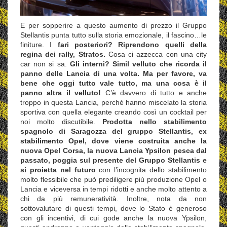
E per sopperire a questo aumento di prezzo il Gruppo
Stellantis punta tutto sulla storia emozionale, il fascino…le
finiture. I
fari posteriori? Riprendono quelli della
regina dei rally, Stratos.
Cosa ci azzecca con una city
car non si sa.
Gli interni? Simil velluto che ricorda il
panno delle Lancia di una volta. Ma per favore, va
bene che oggi tutto vale tutto, ma una cosa è il
panno altra il velluto!
C’è davvero di tutto e anche
troppo in questa Lancia, perché hanno miscelato la storia
sportiva con quella elegante creando così un cocktail per
noi molto discutibile.
Prodotta nello stabilimento
spagnolo di Saragozza del gruppo Stellantis, ex
stabilimento Opel, dove viene costruita anche la
nuova Opel Corsa, la nuova Lancia Ypsilon pesca dal
passato, poggia sul presente del Gruppo Stellantis e
si proietta nel futuro
con l’incognita dello stabilimento
molto flessibile che può prediligere più produzione Opel o
Lancia e viceversa in tempi ridotti e anche molto attento a
chi da più remuneratività. Inoltre, nota da non
sottovalutare di questi tempi, dove lo Stato è generoso
con gli incentivi, di cui gode anche la nuova Ypsilon,