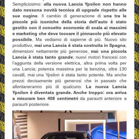
Semplicissimo:
alla nuova Lancia Ypsilon non hanno
dato nessuna novità tecnica di upgrade rispetto alle
sue cugine
. Il cambio di generazione di
una tra le
piccole più iconiche della storia dell’auto è stato
gestito con il concetto economie di scala ai massimi
e marketing che deve toccare il pinnacolo più elevato
possibile
. Ma vediamo di saperne di più. Nuovo sito
produttivo,
mai una Lancia è stata costruita in Spagna
;
dimensioni nettamente più generose,
mai una piccola
Lancia è stata tanto grande
; nuovi motori francesi con
l’aggiunta della versione elettrica, altra prima volta per
una Lancia; potenza massima per la benzina, oltre 130
cavalli, mai una Ypsilon è stata tanto potente. Ma anche
prezzi decisamente più generosi che in passato che
allontaneranno più di qualcuno.
La nuova Lancia
Ypsilon è diventata grande. Anche troppo: ora arriva
a misurare ben 408 centimetri
da paraurti anteriore a
paraurti posteriore.