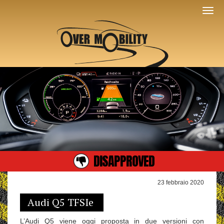
DISAPPROVED
23 febbraio 2020
Audi Q5 TFSIe
L’Audi Q5 viene oggi proposta in due versioni con