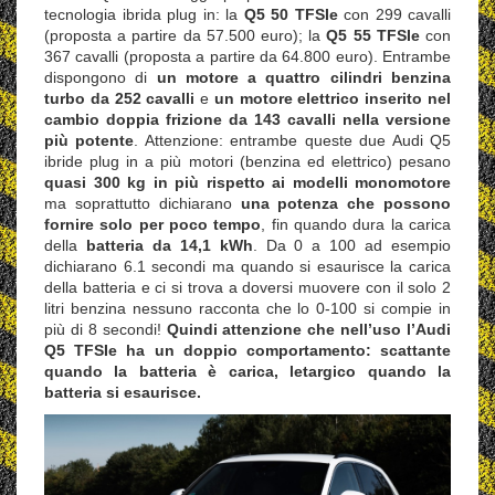
tecnologia ibrida plug in: la
Q5 50 TFSIe
con 299 cavalli
(proposta a partire da 57.500 euro); la
Q5 55 TFSIe
con
367 cavalli (proposta a partire da 64.800 euro). Entrambe
dispongono di
un motore a quattro cilindri benzina
turbo da 252 cavalli
e
un motore elettrico inserito nel
cambio doppia frizione da 143 cavalli nella versione
più potente
. Attenzione: entrambe queste due Audi Q5
ibride plug in a più motori (benzina ed elettrico) pesano
quasi 300 kg in più rispetto ai modelli monomotore
ma soprattutto dichiarano
una potenza che possono
fornire solo per poco tempo
, fin quando dura la carica
della
batteria da 14,1 kWh
. Da 0 a 100 ad esempio
dichiarano 6.1 secondi ma quando si esaurisce la carica
della batteria e ci si trova a doversi muovere con il solo 2
litri benzina nessuno racconta che lo 0-100 si compie in
più di 8 secondi!
Quindi attenzione che nell’uso l’Audi
Q5 TFSIe ha un doppio comportamento: scattante
quando la batteria è carica, letargico quando la
batteria si esaurisce.