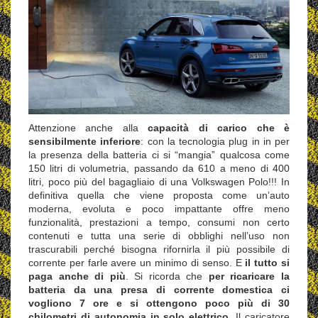
Attenzione anche alla
capacità di carico che è
sensibilmente inferiore
: con la tecnologia plug in in per
la presenza della batteria ci si “mangia” qualcosa come
150 litri di volumetria, passando da 610 a meno di 400
litri, poco più del bagagliaio di una Volkswagen Polo!!! In
definitiva quella che viene proposta come un’auto
moderna, evoluta e poco impattante offre meno
funzionalità, prestazioni a tempo, consumi non certo
contenuti e tutta una serie di obblighi nell’uso non
trascurabili perché bisogna rifornirla il più possibile di
corrente per farle avere un minimo di senso. E
il tutto si
paga anche di più
. Si ricorda che
per ricaricare la
batteria da una presa di corrente domestica ci
vogliono 7 ore e si ottengono poco più di 30
chilometri di autonomia in solo elettrico
. Il caricatore