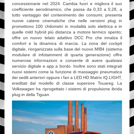
concessionarie nel 2024. Cambia fuori e migliora il suo
coefficiente aerodinamico, che passa da 0,33 a 0,28, a
tutto vantaggio del contenimento dei consumi; presenta
nuove catene cinematiche che nelle versioni plug in
promettono 100 chilometri in modalità solo elettrica e in
quelle mild hybrid più distanza a motore termico spento;
offre un nuovo telaio adattivo DCC Pro che innalza il
comfort e la dinamica di marcia. La zona del cockpit
digitale, riorganizzata sulla base del nuovo MIB4 (sistema
modulare di infotainment di quarta generazione) offre
numerose informazioni e consente di avere qualsiasi
servizio digitale e app a bordo. Inoltre sono stati integrati
nuovi sistemi come la funzione di massaggio pneumatica
dei sedili anteriori oppure i fari a LED HD Matrix IQ.LIGHT,
ereditati dal modello di classe superiore Touareg. La
Volkswagen ha riprogettato i sistemi di propulsione ibrida
plug-in della Tiguan.