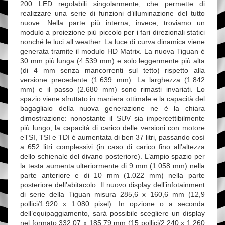
200 LED regolabili singolarmente, che permette di
realizzare una serie di funzioni d’illuminazione del tutto
nuove. Nella parte più interna, invece, troviamo un
modulo a proiezione più piccolo per i fari direzionali statici
nonché le luci all weather. La luce di curva dinamica viene
generata tramite il modulo HD Matrix. La nuova Tiguan è
30 mm più lunga (4.539 mm) e solo leggermente più alta
(di 4 mm senza mancorrenti sul tetto) rispetto alla
versione precedente (1.639 mm). La larghezza (1.842
mm) e il passo (2.680 mm) sono rimasti invariati. Lo
spazio viene sfruttato in maniera ottimale e la capacità del
bagagliaio della nuova generazione ne è la chiara
dimostrazione: nonostante il SUV sia impercettibilmente
più lungo, la capacità di carico delle versioni con motore
eTSI, TSI e TDI è aumentata di ben 37 litri, passando così
a 652 litri complessivi (in caso di carico fino all’altezza
dello schienale del divano posteriore). L’ampio spazio per
la testa aumenta ulteriormente di 9 mm (1.058 mm) nella
parte anteriore e di 10 mm (1.022 mm) nella parte
posteriore dell’abitacolo. Il nuovo display dell’infotainment
di serie della Tiguan misura 285,6 x 160,6 mm (12,9
pollici/1.920 x 1.080 pixel). In opzione o a seconda
dell’equipaggiamento, sarà possibile scegliere un display
nel formato 332,07 x 185,79 mm (15 pollici/2.240 x 1.260