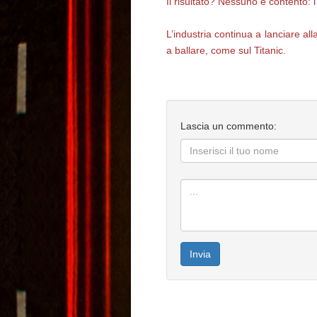
Il risultato? Nessuno è contento: i 
L’industria continua a lanciare al
a ballare, come sul Titanic.
Lascia un commento:
Invia