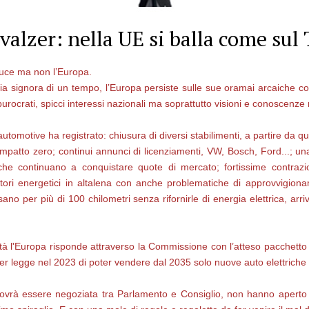
 valzer: nella UE si balla come sul
 luce ma non l’Europa.
a signora di un tempo, l’Europa persiste sulle sue oramai arcaiche co
rocrati, spicci interessi nazionali ma soprattutto visioni e conoscenze mo
utomotive ha registrato: chiusura di diversi stabilimenti, a partire da qu
impatto zero; continui annunci di licenziamenti, VW, Bosch, Ford...; una
che continuano a conquistare quote di mercato; fortissime contrazioni 
 vettori energetici in altalena con anche problematiche di approvvigion
no per più di 100 chilometri senza rifornirle di energia elettrica, arri
ltà l'Europa risponde attraverso la Commissione con l’atteso pacchett
er legge nel 2023 di poter vendere dal 2035 solo nuove auto elettriche
dovrà essere negoziata tra Parlamento e Consiglio, non hanno aperto 