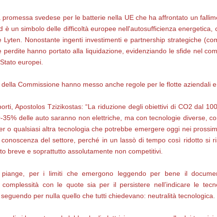
promessa svedese per le batterie nella UE che ha affrontato un fallime
 è un simbolo delle difficoltà europee nell'autosufficienza energetica, co
se
Lyten
. Nonostante ingenti investimenti e partnership strategiche 
i e perdite hanno portato alla liquidazione, evidenziando le sfide nel c
 Stato europei.
e della Commissione hanno messo anche regole per le flotte aziendali e
rti, Apostolos Tzizikostas: “La riduzione degli obiettivi di CO2 dal 100
0-35% delle auto saranno non elettriche, ma con tecnologie diverse, c
er o qualsiasi altra tecnologia che potrebbe emergere oggi nei prossi
conoscenza del settore, perché in un lassò di tempo così ridotto si r
lto breve e soprattutto assolutamente non competitivi.
i piange, per i limiti che emergono leggendo per bene il docum
 complessità con le quote sia per il persistere nell’indicare le tecn
eguendo per nulla quello che tutti chiedevano: neutralità tecnologica.