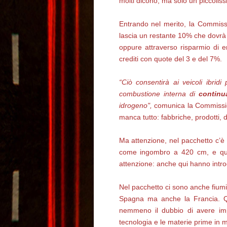
molti dicono, ma solo un piccolissi
Entrando nel merito, la Commiss
lascia un restante 10% che dovrà 
oppure attraverso risparmio di e
crediti con quote del 3 e del 7%.
“Ciò consentirà ai veicoli ibrid
combustione interna di
continu
idrogeno",
comunica la Commission
manca tutto: fabbriche, prodotti, 
Ma attenzione, nel pacchetto c’è 
come ingombro a 420 cm, e quin
attenzione: anche qui hanno introdo
Nel pacchetto ci sono anche fiumi 
Spagna ma anche la Francia. Qui
nemmeno il dubbio di avere impi
tecnologia e le materie prime in 