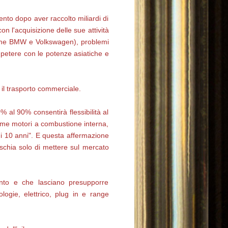
nto dopo aver raccolto miliardi di
n l'acquisizione delle sue attività
(come BMW e Volkswagen), problemi
ompetere con le potenze asiatiche e
 il trasporto commerciale.
% al 90% consentirà flessibilità al
ome motori a combustione interna,
mi 10 anni". E questa affermazione
ischia solo di mettere sul mercato
ento e che lasciano presupporre
ologie, elettrico, plug in e range