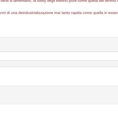
verdi si lamentano, la lobby degli elettrici pure come quella dei termici e 
larmi di una deindustrializzazione mai tanto rapida come quella in esse