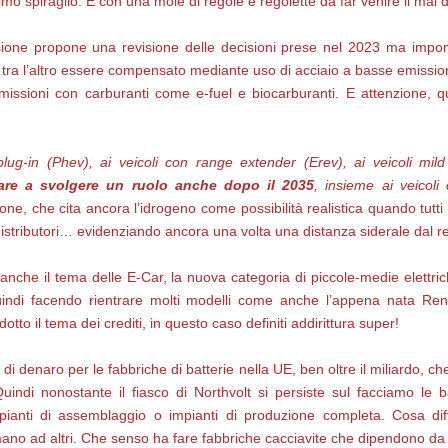
mo spiraglio. E con una mole di regole e regolette da far venire il mal d
ione propone una revisione delle decisioni prese nel 2023 ma impo
tra l’altro essere compensato mediante uso di acciaio a basse emission
missioni con carburanti come e-fuel e biocarburanti. E attenzione, q
i plug-in (Phev), ai veicoli con range extender (Erev), ai veicoli mi
are a svolgere un ruolo anche dopo il 2035
, insieme ai veicoli
e, che cita ancora l’idrogeno come possibilità realistica quando tutt
distributori… evidenziando ancora una volta una distanza siderale dal re
anche il tema delle E-Car, la nuova categoria di piccole-medie elettric
di facendo rientrare molti modelli come anche l’appena nata Rena
tto il tema dei crediti, in questo caso definiti addirittura super!
di denaro per le fabbriche di batterie nella UE, ben oltre il miliardo, c
ndi nonostante il fiasco di Northvolt si persiste sul facciamo le 
anti di assemblaggio o impianti di produzione completa. Cosa diffi
mano ad altri. Che senso ha fare fabbriche cacciavite che dipendono da 