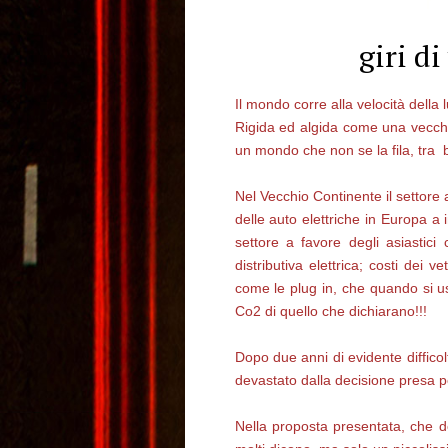
giri di
Il mondo corre alla velocità della
Rigida ed algida come una vecchi
un mondo che non se la fila, tra bu
Nel Vecchio Continente il settore a
delle auto elettriche in Europa a 
settore a favore degli asiastici 
distributiva elettrica; costi dei
come le plug in, che quando si usa
Co2 di quello che dichiarano!!!
Dopo due anni di evidente diffico
devastato dalla decisione presa p
Nella proposta presentata, che 