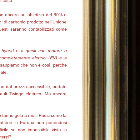
i testa.
ne ancora un obiettivo del 90% e
i di carbonio prodotto nell’Unione
uesti saranno contabilizzati come
ld hybrid e a quelli con motore a
 completamente elettrici (EV) e a
i sappiamo che non è così, perché
ale.
he dal prezzo accessibile, portate
ult Twingo elettrica. Ma ancora
he fanno gola a molti Paesi come la
batterie in Europa non ponendosi
cile se non impossibile vista la
terzi?