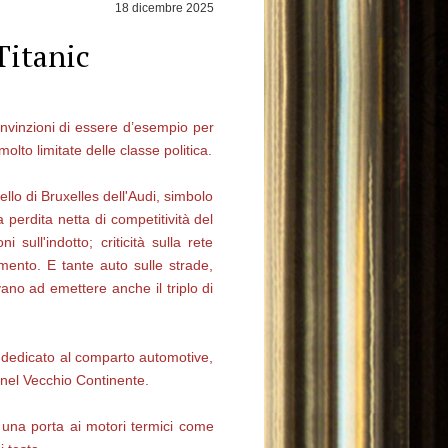
18 dicembre 2025
 Titanic
nvinzioni di essere d’esempio per
lto limitate delle classe politica.
ello di Bruxelles dell'Audi, simbolo
 perdita netta di competitività del
sull'indotto; criticità sulla rete
amento. E tante auto sulle strade,
vano ad emettere anche il triplo di
o dedicato al comparto automotive,
 nel Vecchio Continente.
una porta ai motori termici come