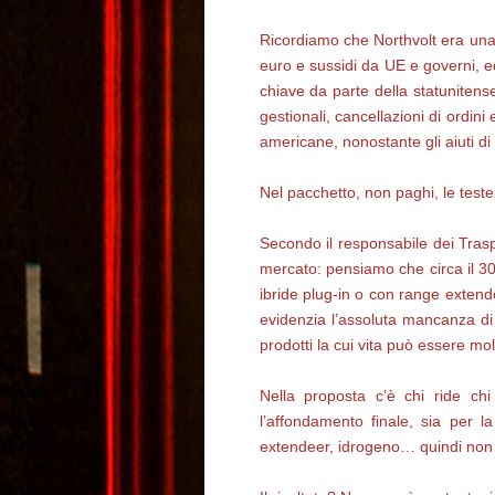
Ricordiamo che Northvolt era una 
euro e sussidi da UE e governi, ed
chiave da parte della statuniten
gestionali, cancellazioni di ordin
americane, nonostante gli aiuti di
Nel pacchetto, non paghi, le test
Secondo il responsabile dei Traspo
mercato: pensiamo che circa il 3
ibride plug-in o con range extend
evidenzia l’assoluta mancanza di 
prodotti la cui vita può essere mo
Nella proposta c’è chi ride ch
l’affondamento finale, sia per la
extendeer, idrogeno… quindi non s